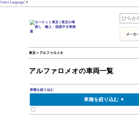
Select Language
▼
東京 > アルファロメオ
アルファロメオの車両一覧
車種を絞り込む
車種を絞り込む ▼
アルフェッタ
アルファブレラ
アルファ147
アルファ156スポーツワゴン
アルファ159
アルファ159スポーツワゴン
アルファ166
アルファ75
アルファGT
アルファスッド
スポーツワゴン
ミト
4C
アルファ その他
アルファスパイダー
アルファ145
アルファ155
アルファ156
アルファ164
アルファGTV
ジュリア
ジュリエッタ
8C
4Cスパイダー