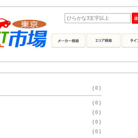
( 0 )
( 0 )
( 0 )
( 0 )
( 0 )